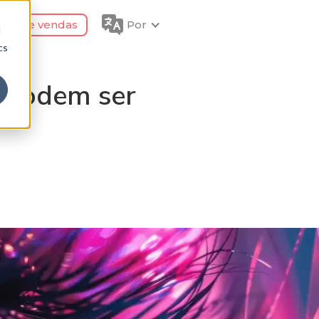
ato de vendas
Por
d
cs
a podem ser