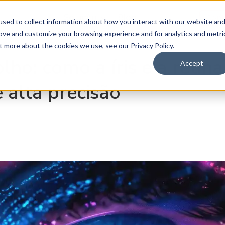
Solução
Blog
Cont
sed to collect information about how you interact with our website an
rove and customize your browsing experience and for analytics and metri
t more about the cookies we use, see our Privacy Policy.
lho: como a íris e a retin
Accept
 alta precisão