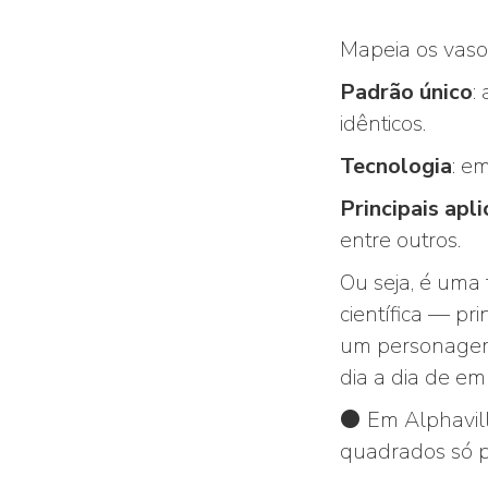
Mapeia os vaso
Padrão único
:
idênticos.
Tecnologia
: e
Principais apl
entre outros.
Ou seja, é uma 
científica — pr
um personagem 
dia a dia de e
⚫️ Em Alphavil
quadrados só p