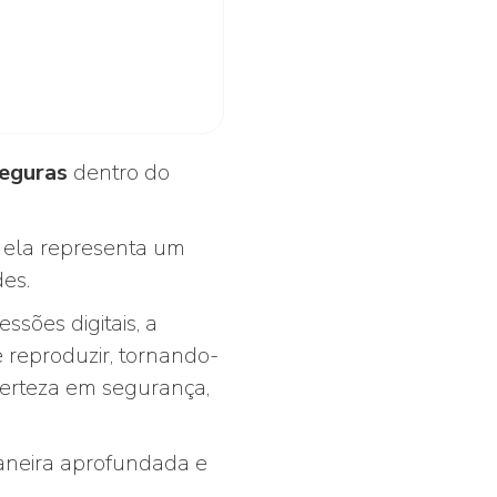
seguras
dentro do
 ela representa um
des.
ssões digitais, a
de reproduzir, tornando-
erteza em segurança,
aneira aprofundada e