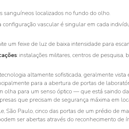
s sanguíneos localizados no fundo do olho.
 a configuração vascular é singular em cada indi
mite um feixe de luz de baixa intensidade para escan
icações
: instalações militares, centros de pesquisa,
tecnologia altamente sofisticada, geralmente vista 
incipalmente para a abertura de portas de laborató
olha para um senso óptico — que está saindo da
mpresas que precisam de segurança máxima em locais
le, São Paulo, cinco das portas de um prédio de m
odem ser abertas através do reconhecimento de íri