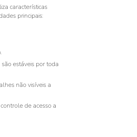
za características
ades principais:
.
e são estáveis por toda
lhes não visíveis a
, controle de acesso a