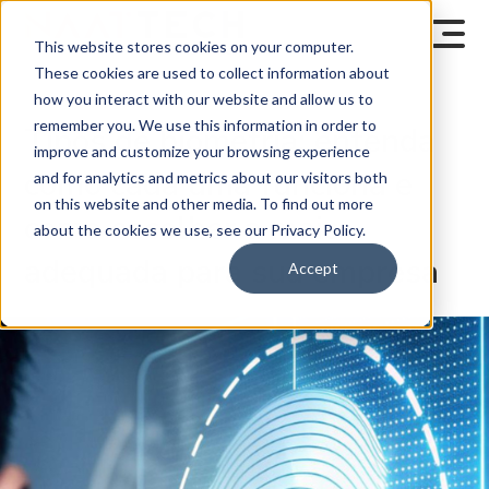
This website stores cookies on your computer.
These cookies are used to collect information about
how you interact with our website and allow us to
remember you. We use this information in order to
Tipos de biometria: entenda
improve and customize your browsing experience
como cada uma funciona e
and for analytics and metrics about our visitors both
on this website and other media. To find out more
como escolher a mais
about the cookies we use, see our Privacy Policy.
adequada para sua empresa
Accept