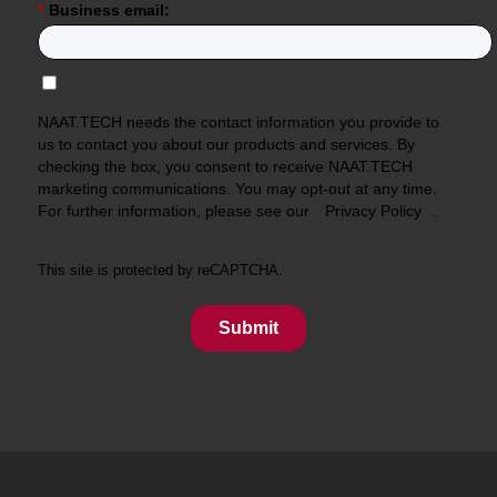
*
Business email:
NAAT.TECH needs the contact information you provide to
us to contact you about our products and services. By
checking the box, you consent to receive NAAT.TECH
marketing communications. You may opt-out at any time.
For further information, please see our
Privacy Policy
.
This site is protected by reCAPTCHA.
Submit