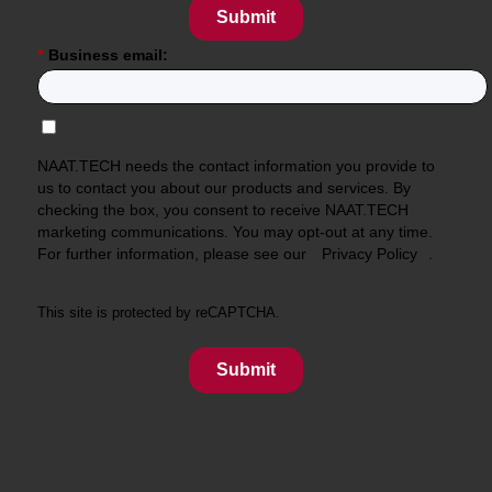
Submit
*
Business email:
NAAT.TECH needs the contact information you provide to
us to contact you about our products and services. By
checking the box, you consent to receive NAAT.TECH
marketing communications. You may opt-out at any time.
For further information, please see our
Privacy Policy
.
This site is protected by reCAPTCHA.
Submit