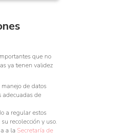
ones
 importantes que no
s ya tienen validez
l manejo de datos
as adecuadas de
o a regular estos
 su recolección y uso.
a a la
Secretaría de