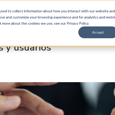
Soluciones
Blog
Con
sed to collect information about how you interact with our website an
rove and customize your browsing experience and for analytics and metri
t more about the cookies we use, see our Privacy Policy.
ma biométrica es una solu
Accept
 y usuarios