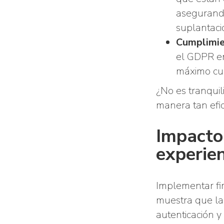
asegurando
suplantaci
Cumplimie
el GDPR en
máximo cu
¿No es tranqui
manera tan efic
Impacto 
experien
Implementar fir
muestra que la
autenticación y