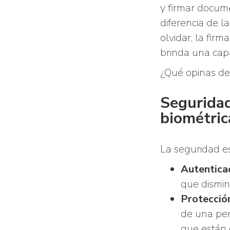
y firmar docume
diferencia de l
olvidar, la fir
brinda una capa
¿Qué opinas de 
Seguridad
biométric
La seguridad e
Autenticac
que dismin
Protección
de una per
que están 