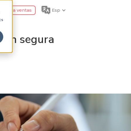
tacta a ventas
Esp
d
cs
ción segura