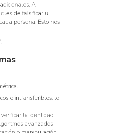
adicionales. A
les de falsificar u
e cada persona. Esto nos
.
rmas
étrica.
os e intransferibles, lo
erificar la identidad
algoritmos avanzados
icación o manipulación,