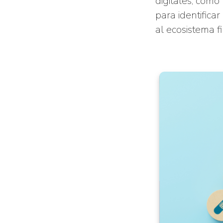
digitales, com
para identifica
al ecosistema f