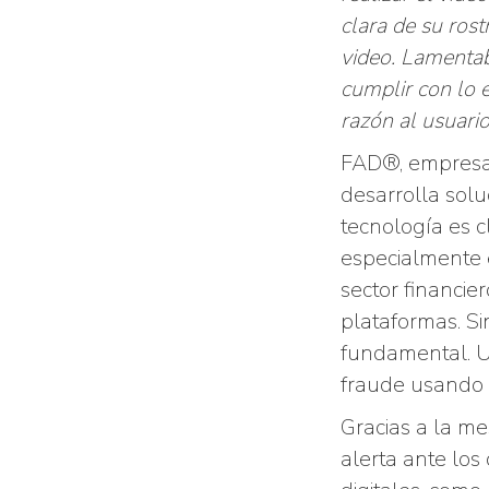
clara de su rost
video. Lamentab
cumplir con lo e
razón al usuari
FAD®, empresa 
desarrolla solu
tecnología es c
especialmente 
sector financie
plataformas. Si
fundamental. U
fraude usando u
Gracias a la mes
alerta ante los