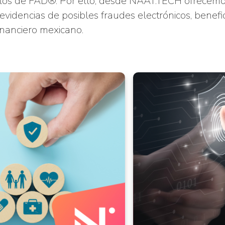
o los de FAD®. Por ello, desde NAAT.TECH ofrece
r evidencias de posibles fraudes electrónicos, benefi
inanciero mexicano.