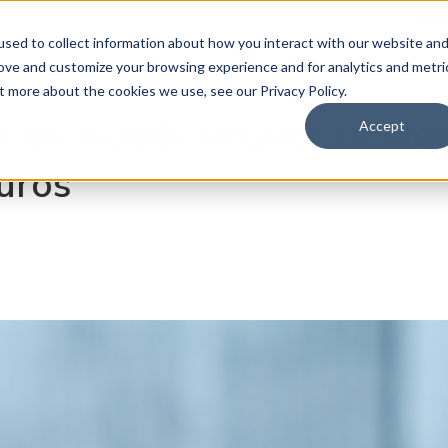
Soluciones
Blog
Con
sed to collect information about how you interact with our website an
rove and customize your browsing experience and for analytics and metri
t more about the cookies we use, see our Privacy Policy.
 un fraude financiero digi
Accept
guros