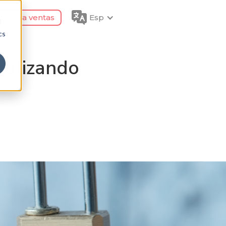
tacta a ventas
Esp
d
cs
talizando