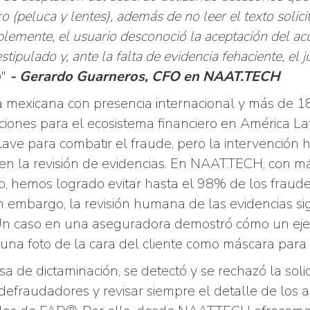
ro (peluca y lentes), además de no leer el texto solic
lemente, el usuario desconoció la aceptación del ac
stipulado y, ante la falta de evidencia fehaciente, el 
o
"
- Gerardo Guarneros, CFO en NAAT.TECH
mexicana con presencia internacional y más de 18
ciones para el ecosistema financiero en América Lat
lave para combatir el fraude, pero la intervención 
en la revisión de evidencias. En NAAT.TECH, con m
ro, hemos logrado evitar hasta el 98% de los fraud
n embargo, la revisión humana de las evidencias si
n caso en una aseguradora demostró cómo un ejec
na foto de la cara del cliente como máscara para 
a de dictaminación, se detectó y se rechazó la solic
 defraudadores y revisar siempre el detalle de los a