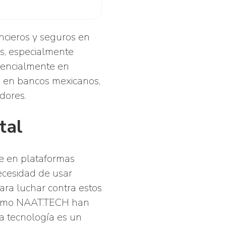
ncieros y seguros en
os, especialmente
nencialmente en
n en bancos mexicanos,
dores.
tal
e en plataformas
necesidad de usar
ara luchar contra estos
s como NAAT.TECH han
la tecnología es un