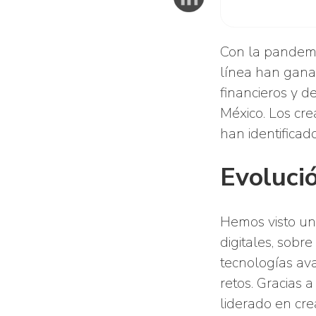
Con la pandemi
línea han ganad
financieros y 
México. Los cr
han identificad
Evolució
Hemos visto un
digitales, sobr
tecnologías ava
retos. Gracias
liderado en cre